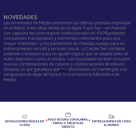
NOVEDADES
Las novedades de Meyba presentan las últimas prendas inspiradas
en el fútbol. Entre ellas destacan la Agate Track Top—un chándal
con capucha de corte regular confeccionado en 100% poliéster
con paneles transpirables y elementos reflectantes para una
mayor visibilidad—y los pantalones de chándal a juego para un
entrenamiento versátil y un look casual. La Calcite Tee combina
poliéster y elastano para un ajuste regular que se adapta tanto al
estilo deportivo como al urbano. Las novedades también incluyen
nuevas combinaciones de colores y colaboraciones de edición
limitada, lo que garantiza que los aficionados se mantengan a la
MÁS
vanguardia sin dejar de honrar la rica herencia futbolística de
Meyba.
PAGO SEGURO CON KLARNA,
DEVOLUCIONES FÁCILES EN
ENTREGA RÁPIDA EN TODO
PAYPAL O TARJETA DE
14 DÍAS
EL MUNDO
CRÉDITO