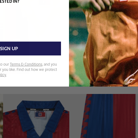
ESTED IN?
SIGN UP
to our
Terms & Conditions
, and you
 you like. Find out how we protect
licy
.