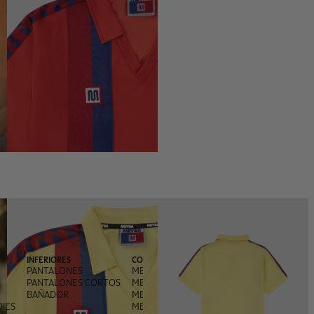
INFERIORES
COLABORACIONES
PANTALONES
MEYBA X FRED PERRY
PANTALONES CORTOS
MEYBA X PACHANGA
BAÑADOR
MEYBA X MONEGROS
IES
MEYBA X ANDREA OLIVA