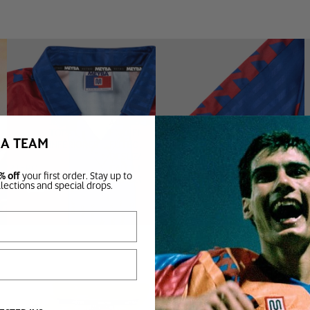
JÚNIOR
ACCESORIOS
TOPS
ENTRENAMIENTO
BA TEAM
INFERIORES
FÚTBOL
DESLIZADORES
 PORTERO
CALCETINES
% off
your first order. Stay up to
BOLSAS
llections and special drops.