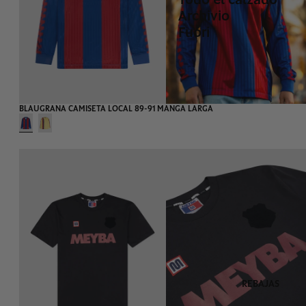
Archivio
Fuori
GAMA RETRO
BLAUGRANA CAMISETA LOCAL 89-91 MANGA LARGA
REBAJAS