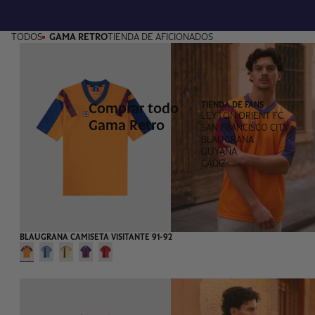
TODOS
GAMA RETRO
TIENDA DE AFICIONADOS
Comprar todo
TIENDA DE FANS
LEYTON ORIENT FC
Gama Retro
SAN FRANCISCO CITY
BLAUGRANA
GUYANA
CÁDIZ
GAMA RETRO
BLAUGRANA CAMISETA VISITANTE 91-92