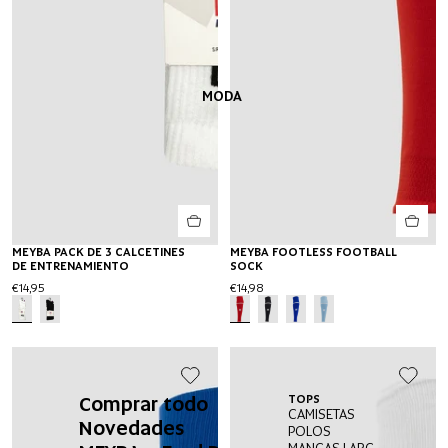
MODA
MEYBA PACK DE 3 CALCETINES
MEYBA FOOTLESS FOOTBALL
DE ENTRENAMIENTO
SOCK
€14,95
€14,98
Comprar todo
TOPS
I
CAMISETAS
P
Novedades
POLOS
P
MANGAS LARGAS
B