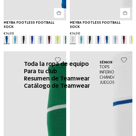
MEYBA FOOTLESS FOOTBALL
MEYBA FOOTLESS FOOTBALL
SOCK
SOCK
€14,98
€14,98
Toda la ropa de equipo
SÉNIOR
TOPS
Para tu club
INFERIORES
Resumen de Teamwear
CHÁNDALES
JUEGOS DE PORTE
Catálogo de Teamwear