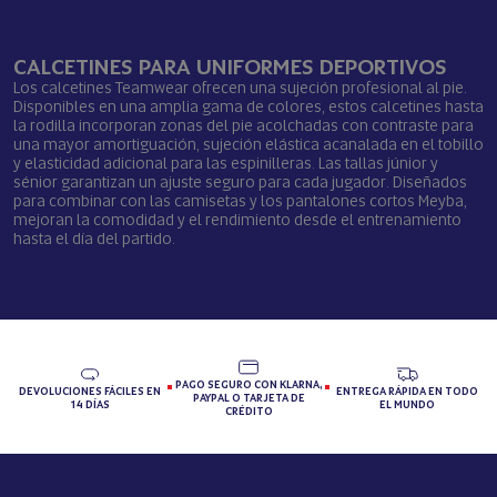
CALCETINES PARA UNIFORMES DEPORTIVOS
Los calcetines Teamwear ofrecen una sujeción profesional al pie.
Disponibles en una amplia gama de colores, estos calcetines hasta
la rodilla incorporan zonas del pie acolchadas con contraste para
una mayor amortiguación, sujeción elástica acanalada en el tobillo
y elasticidad adicional para las espinilleras. Las tallas júnior y
sénior garantizan un ajuste seguro para cada jugador. Diseñados
para combinar con las camisetas y los pantalones cortos Meyba,
mejoran la comodidad y el rendimiento desde el entrenamiento
hasta el día del partido.
PAGO SEGURO CON KLARNA,
DEVOLUCIONES FÁCILES EN
ENTREGA RÁPIDA EN TODO
PAYPAL O TARJETA DE
14 DÍAS
EL MUNDO
CRÉDITO