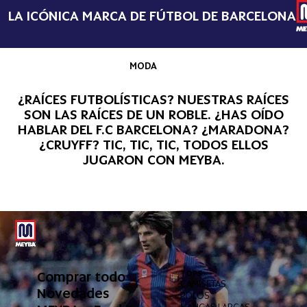
LA ICÓNICA MARCA DE FÚTBOL DE BARCELONA
MODA
¿RAÍCES FUTBOLÍSTICAS? NUESTRAS RAÍCES
SON LAS RAÍCES DE UN ROBLE. ¿HAS OÍDO
HABLAR DEL F.C BARCELONA? ¿MARADONA?
¿CRUYFF? TIC, TIC, TIC, TODOS ELLOS
JUGARON CON MEYBA.
Comprar todo
TOPS
INFER
CAMISETAS
PANT
Novedades
POLOS
PANT
MANGAS LARGAS
BAÑA