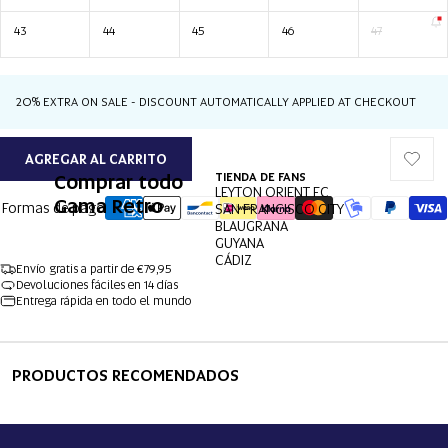
43
44
45
46
47
20% EXTRA ON SALE - DISCOUNT AUTOMATICALLY APPLIED AT CHECKOUT
AGREGAR AL CARRITO
Comprar todo
TIENDA DE FANS
LEYTON ORIENT FC
Gama Retro
Formas de pago
SAN FRANCISCO CITY
BLAUGRANA
GUYANA
CÁDIZ
ABRIR
ABRIR
ABRIR
ABRIR
ABRIR
Envío gratis a partir de €79,95
IMAGEN
IMAGEN
IMAGEN
IMAGEN
IMAGEN
Devoluciones fáciles en 14 días
A
A
A
A
A
Entrega rápida en todo el mundo
PANTALLA
PANTALLA
PANTALLA
PANTALLA
PANTALLA
COMPLETA
COMPLETA
COMPLETA
COMPLETA
COMPLETA
PRODUCTOS RECOMENDADOS