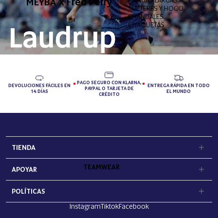
MEYBA x Fred Perry
SUÉTERES Y HOODIES
CHÁNDALES
CHAQUETAS
PAGO SEGURO CON KLARNA,
DEVOLUCIONES FÁCILES EN
ENTREGA RÁPIDA EN TODO
PAYPAL O TARJETA DE
14 DÍAS
EL MUNDO
CRÉDITO
TIENDA
TEAMWEAR
APOYAR
POLÍTICAS
Instagram
Tiktok
Facebook