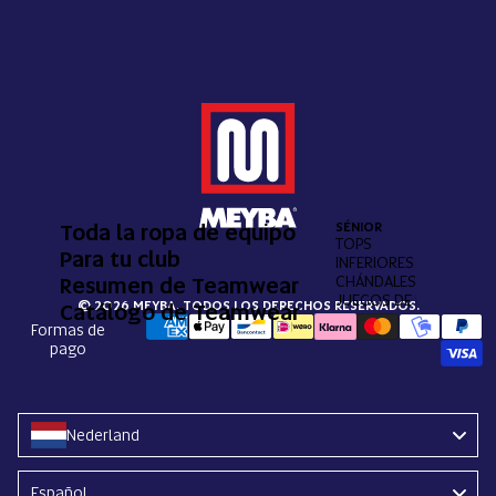
Toda la ropa de equipo
SÉNIOR
TOPS
Para tu club
INFERIORES
Resumen de Teamwear
CHÁNDALES
JUEGOS DE PORTERO
© 2026 MEYBA. TODOS LOS DERECHOS RESERVADOS.
Catálogo de Teamwear
Formas de
pago
Nederland
Language
Español