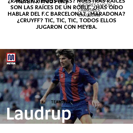
¿RAÍCES FUTBOLÍSTICAS? NUESTRAS RAÍCES
MEYBA x Fred Perry
SUÉTERES Y HOODIES
SON LAS RAÍCES DE UN ROBLE. ¿HAS OÍDO
CHÁNDALES
HABLAR DEL F.C BARCELONA? ¿MARADONA?
CHAQUETAS
¿CRUYFF? TIC, TIC, TIC, TODOS ELLOS
JUGARON CON MEYBA.
TEAMWEAR