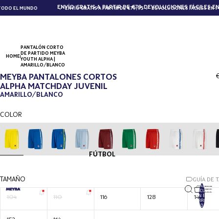
ENVÍO GRATIS A PARTIR DE €79,95
DEVOLUCIONES FÁCILES EN 1
ODO EL MUNDO
ENVÍO GRATIS A PARTIR DE €79,95
DEVOLUCIONES FÁCILES EN 14 
PANTALÓN CORTO
DE PARTIDO MEYBA
HOME
YOUTH ALPHA |
AMARILLO/BLANCO
MEYBA PANTALONES CORTOS
ALPHA MATCHDAY JUVENIL
AMARILLO/BLANCO
COLOR
FÚTBOL
TAMAÑO
GUÍA DE 
TOTAL DE
ARTÍCULOS
EN EL
104
110
116
128
140
CARRITO:
0