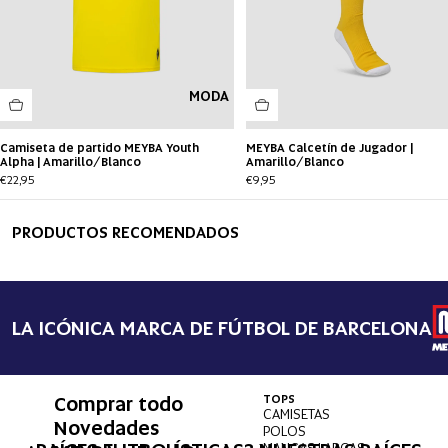
MODA
Camiseta de partido MEYBA Youth
MEYBA Calcetín de Jugador |
Alpha | Amarillo/Blanco
Amarillo/Blanco
€22,95
€9,95
PRODUCTOS RECOMENDADOS
LA ICÓNICA MARCA DE FÚTBOL DE BARCELONA
Comprar todo
TOPS
INFER
CAMISETAS
PANT
Novedades
POLOS
PANT
MANGAS LARGAS
BAÑA