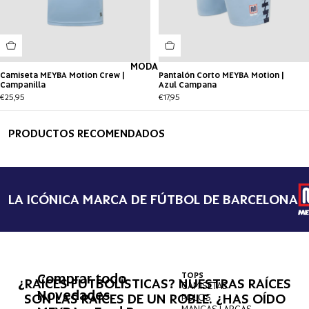
MODA
Camiseta MEYBA Motion Crew |
Pantalón Corto MEYBA Motion |
Campanilla
Azul Campana
€25,95
€17,95
PRODUCTOS RECOMENDADOS
LA ICÓNICA MARCA DE FÚTBOL DE BARCELONA
Comprar todo
TOPS
INFER
¿RAÍCES FUTBOLÍSTICAS? NUESTRAS RAÍCES
CAMISETAS
PANT
Novedades
SON LAS RAÍCES DE UN ROBLE. ¿HAS OÍDO
POLOS
PANT
MANGAS LARGAS
BAÑA