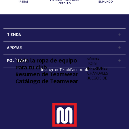
14 DÍAS
EL MUNDO
CRÉDITO
TIENDA
APOYAR
Toda la ropa de equipo
SÉNIOR
POLÍTICAS
TOPS
Para tu club
INFERIORES
Instagram
Tiktok
Facebook
Resumen de Teamwear
CHÁNDALES
JUEGOS DE PORTERO
Catálogo de Teamwear