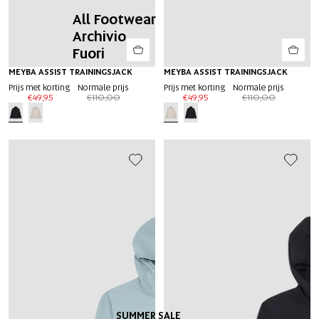
All Footwear
Archivio
Fuori
-55%
MEYBA ASSIST TRAININGSJACK
-55%
MEYBA ASSIST TRAININGSJACK
EXTRA 20%
EXTRA 20%
Prijs met korting
Normale prijs
Prijs met korting
Normale prijs
€49,95
€110,00
€49,95
€110,00
SUMMER SALE