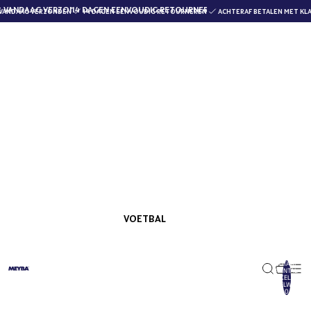
 VANDAAG VERZONDEN
14 DAGEN EENVOUDIG RETOURNEREN
VANDAAG VERZONDEN
14 DAGEN EENVOUDIG RETOURNEREN
ACHTERAF BETALEN MET KLAR
HOME
JASSEN
JASSEN
(19)
Meyba Jacks leveren functionele bovenkleding geworteld in
voetbal.
ALLES
NIEUW BINNEN
BOVENKLEDING
ONDERKLEDING
SCHOENEN
VOETBAL
TOTAAL
AANTAL
ARTIKELEN IN
WINKELWAGEN:
0