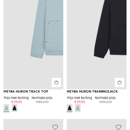
-55%
MEYBA HURON TRACK TOP
-55%
MEYBA HURON TRAININGSJACK
EXTRA 20%
EXTRA 20%
Prijs met korting
Normale prijs
Prijs met korting
Normale prijs
€39,95
€85,00
€39,95
€85,00