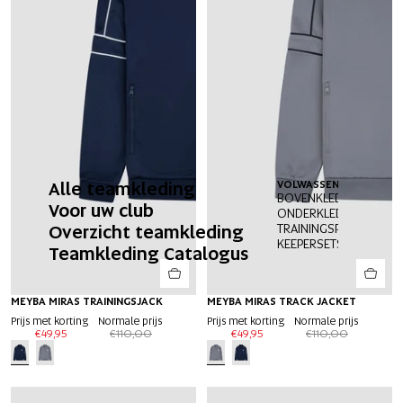
Alle teamkleding
VOLWASSENEN
J
BOVENKLEDING
B
Voor uw club
ONDERKLEDING
O
Overzicht teamkleding
TRAININGSPAKKEN
KEEPERSETS
Teamkleding Catalogus
-55%
MEYBA MIRAS TRAININGSJACK
-55%
MEYBA MIRAS TRACK JACKET
EXTRA 20%
EXTRA 20%
Prijs met korting
Normale prijs
Prijs met korting
Normale prijs
€49,95
€110,00
€49,95
€110,00