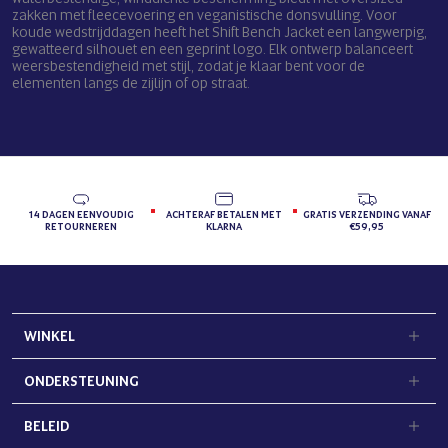
zakken met fleecevoering en veganistische donsvulling. Voor
koude wedstrijddagen heeft het Shift Bench Jacket een langwerpig,
gewatteerd silhouet en een geprint logo. Elk ontwerp balanceert
weersbestendigheid met stijl, zodat je klaar bent voor de
elementen langs de zijlijn of op straat.
14 DAGEN EENVOUDIG
ACHTERAF BETALEN MET
GRATIS VERZENDING VANAF
RETOURNEREN
KLARNA
€59,95
WINKEL
ONDERSTEUNING
BELEID