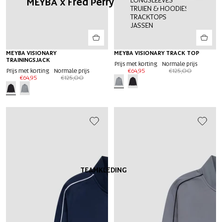
MEYBA x Fred Perry
TRUIEN & HOODIES
TRACKTOPS
JASSEN
-50%
MEYBA VISIONARY
-50%
MEYBA VISIONARY TRACK TOP
EXTRA 20%
EXTRA 20%
TRAININGSJACK
Prijs met korting
Normale prijs
Prijs met korting
Normale prijs
€64,95
€125,00
€64,95
€125,00
TEAMKLEDING