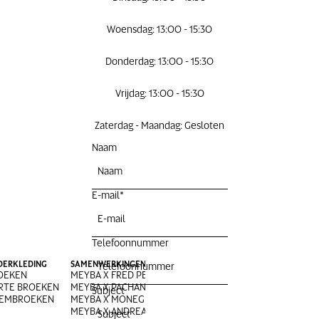
Woensdag: 13:00 - 15:30
Donderdag: 13:00 - 15:30
Vrijdag: 13:00 - 15:30
Zaterdag - Maandag: Gesloten
Naam
E-mail
*
Telefoonnummer
DERKLEDING
SAMENWERKINGEN
OEKEN
MEYBA X FRED PERRY
RTE BROEKEN
MEYBA X PACHANGA
Subject
EMBROEKEN
MEYBA X MONEGROS
MEYBA X ANDREA OLIVA