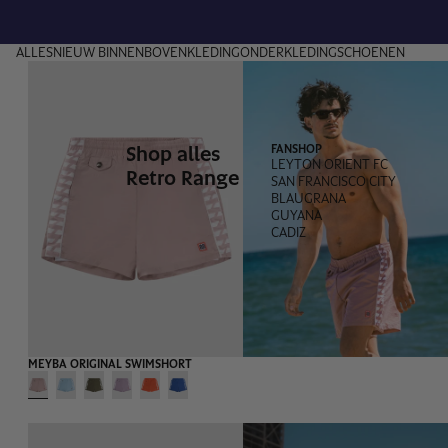
ALLES
NIEUW BINNEN
BOVENKLEDING
ONDERKLEDING
SCHOENEN
Shop alles
FANSHOP
LEYTON ORIENT FC
Retro Range
SAN FRANCISCO CITY
BLAUGRANA
GUYANA
CADIZ
MEYBA ORIGINAL SWIMSHORT