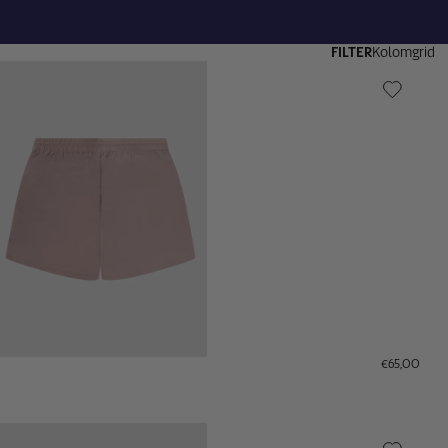
FILTER
Kolomgrid
€65,00