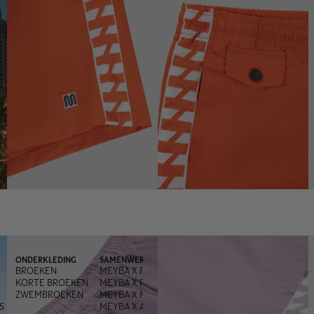
ONDERKLEDING
SAMENWERKINGEN
BROEKEN
MEYBA X FRED PERRY
KORTE BROEKEN
MEYBA X PACHANGA
ZWEMBROEKEN
MEYBA X MONEGROS
S
MEYBA X ANDREA OLIVA