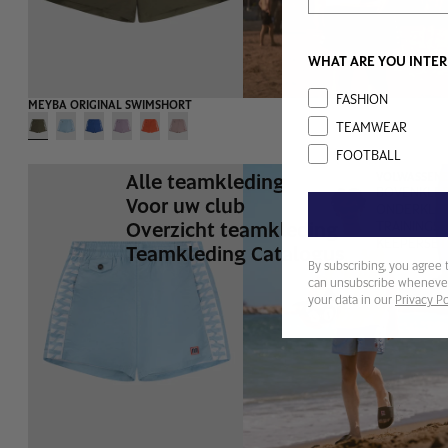
WHAT ARE YOU INTER
Interest
FASHION
MEYBA ORIGINAL SWIMSHORT
TEAMWEAR
FOOTBALL
Alle teamkleding
VOLWASSEN
BOVENKLE
Voor uw club
ONDERKLE
Overzicht teamkleding
TRAININGS
KEEPERSET
Teamkleding Catalogus
By subscribing, you agree 
can unsubscribe whenever
your data in our
Privacy Po