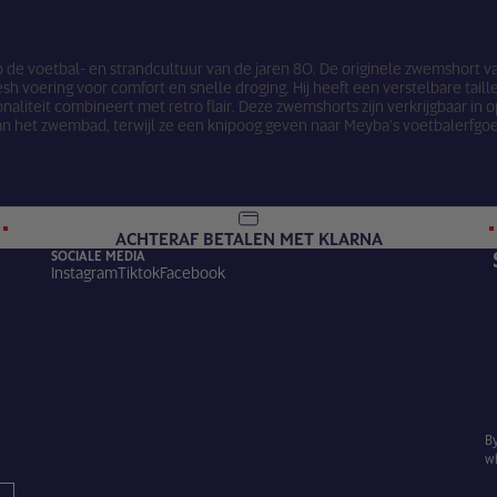
p de voetbal- en strandcultuur van de jaren 80. De originele zwemshort 
voering voor comfort en snelle droging. Hij heeft een verstelbare tail
naliteit combineert met retro flair. Deze zwemshorts zijn verkrijgbaar in 
an het zwembad, terwijl ze een knipoog geven naar Meyba's voetbalerfgo
ACHTERAF BETALEN MET KLARNA
SOCIALE MEDIA
Instagram
Tiktok
Facebook
By
w