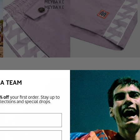
MEYBA X DEFECTED
MEYBA X DOWNLOAD
BA TEAM
% off
your first order. Stay up to
llections and special drops.