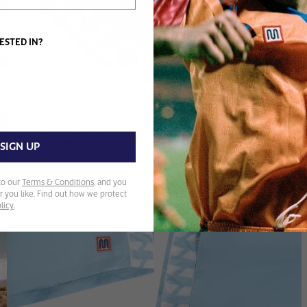
ESTED IN?
EN
JEUGD
ACCESSOIRES
DING
BOVENKLEDING
TRAINING
DING
ONDERKLEDING
VOETBAL
SIGN UP
PAKKEN
SLIPPERS
S
SOKKEN
TASSEN
to our
Terms & Conditions
, and you
 you like. Find out how we protect
licy
.