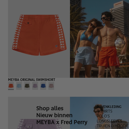
MODE
MEYBA ORIGINAL SWIMSHORT
Shop alles
BOVENKLEDING
T-SHIRTS
Nieuw binnen
POLO'S
MEYBA x Fred Perry
LONGSLEEVES
TRUIEN & HOODIE