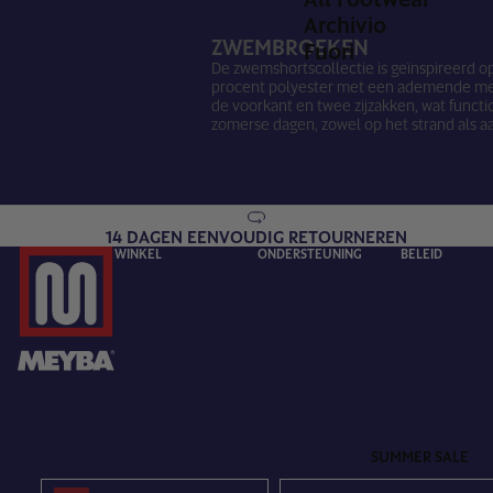
Archivio
ZWEMBROEKEN
Fuori
De zwemshortscollectie is geïnspireerd o
procent polyester met een ademende mesh 
de voorkant en twee zijzakken, wat functio
zomerse dagen, zowel op het strand als a
14 DAGEN EENVOUDIG RETOURNEREN
WINKEL
ONDERSTEUNING
BELEID
SUMMER SALE
Language