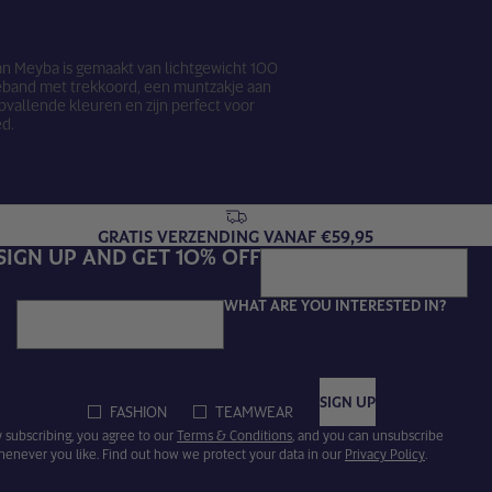
van Meyba is gemaakt van lichtgewicht 100
leband met trekkoord, een muntzakje aan
opvallende kleuren en zijn perfect voor
ed.
GRATIS VERZENDING VANAF €59,95
SIGN UP AND GET 10% OFF
WHAT ARE YOU INTERESTED IN?
Email
SIGN UP
FASHION
TEAMWEAR
 subscribing, you agree to our
Terms & Conditions
, and you can unsubscribe
henever you like. Find out how we protect your data in our
Privacy Policy
.