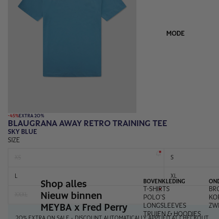
MODE
-45%
EXTRA 20%
BLAUGRANA AWAY RETRO TRAINING TEE
SKY BLUE
SIZE
XS
S
L
XL
Shop alles
BOVENKLEDING
ON
T-SHIRTS
BR
Nieuw binnen
XXXL
POLO'S
KO
MEYBA x Fred Perry
LONGSLEEVES
ZW
TRUIEN & HOODIES
20% EXTRA ON SALE - DISCOUNT AUTOMATICALLY APPLIED AT CHECKOUT