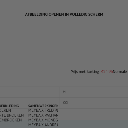
AFBEELDING OPENEN IN VOLLEDIG SCHERM
Prijs met korting
€24,95
Normale 
M
XXL
DERKLEDING
SAMENWERKINGEN
OEKEN
MEYBA X FRED PERRY
RTE BROEKEN
MEYBA X PACHANGA
EMBROEKEN
MEYBA X MONEGROS
MEYBA X ANDREA OLIVA