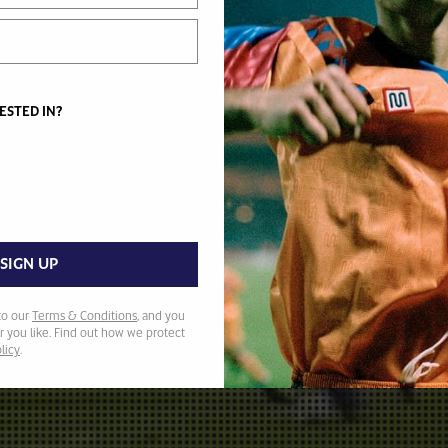
ESTED IN?
JEUGD
ACCESSOIRES
BOVENKLEDING
TRAINING
ONDERKLEDING
VOETBAL
SLIPPERS
SOKKEN
TASSEN
SIGN UP
to our
Terms & Conditions
, and you
 you like. Find out how we protect
licy
.