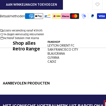
AAN WINKELWAGEN TOEVOEGEN
Betaalmethoden
Gratis verzending vanaf €59,95
14 dagen eenvoudig retourneren
Achteraf betalen met Klarna
Shop alles
FANSHOP
LEYTON ORIENT FC
Retro Range
SAN FRANCISCO CITY
BLAUGRANA
GUYANA
CADIZ
AFBEELDING
AFBEELDING
OPENEN
OPENEN
AANBEVOLEN PRODUCTEN
IN
IN
VOLLEDIG
VOLLEDIG
SCHERM
SCHERM
HET ICONISCHE VOETBALMERK UIT BARCELONA