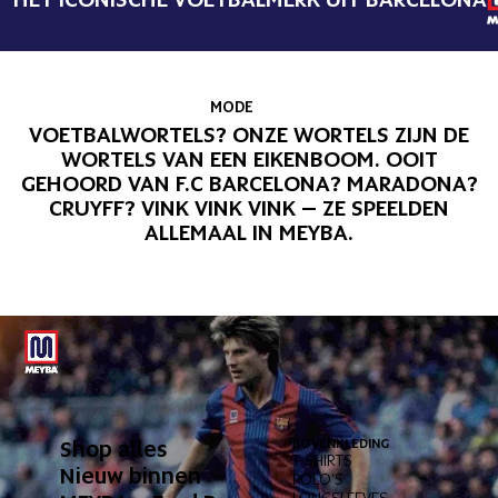
MODE
VOETBALWORTELS? ONZE WORTELS ZIJN DE
WORTELS VAN EEN EIKENBOOM. OOIT
GEHOORD VAN F.C BARCELONA? MARADONA?
CRUYFF? VINK VINK VINK – ZE SPEELDEN
ALLEMAAL IN MEYBA.
Shop alles
BOVENKLEDING
ONDERK
T-SHIRTS
BROEKE
Nieuw binnen
POLO'S
KORTE 
LONGSLEEVES
ZWEMB