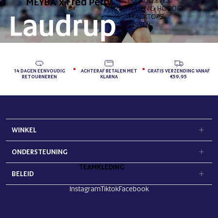
MEYBA x Fred Perry
TRUIEN & HOODIES
TRACKTOPS
JASSEN
14 DAGEN EENVOUDIG
ACHTERAF BETALEN MET
GRATIS VERZENDING VANAF
RETOURNEREN
KLARNA
€59,95
WINKEL
ONDERSTEUNING
TEAMKLEDING
BELEID
Instagram
Tiktok
Facebook