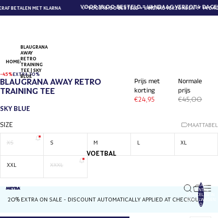
VOOR 18:00 BESTELD = VANDAAG VERZONDEN
14 DAGE
AF BETALEN MET KLARNA
VOOR 18:00 BESTELD = VANDAAG VERZONDEN
14 DAG
BLAUGRANA
AWAY
RETRO
HOME
TRAINING
TEE | SKY
-45%
EXTRA 20%
BLUE
BLAUGRANA AWAY RETRO
Prijs met
Normale
TRAINING TEE
korting
prijs
€24,95
€45,00
SKY BLUE
SIZE
MAATTABEL
XS
S
M
L
XL
VOETBAL
XXL
XXXL
TOTAAL
AANTAL
ARTIKELEN IN
20% EXTRA ON SALE - DISCOUNT AUTOMATICALLY APPLIED AT CHECKOUT
WINKELWAGEN:
0