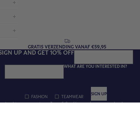
GRATIS VERZENDING VANAF €59,95
SIGN UP AND GET 10% OFF
WHAT ARE YOU INTERESTED IN?
Email
SIGN UP
FASHION
TEAMWEAR
 subscribing, you agree to our
Terms & Conditions
, and you can unsubscribe
henever you like. Find out how we protect your data in our
Privacy Policy
.
Betaalmethoden