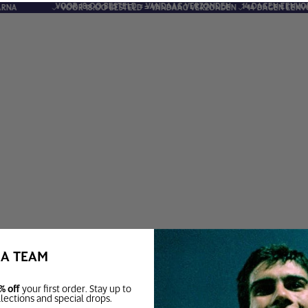
VOOR 18:00 BESTELD = VANDAAG VERZONDEN
14 DAGEN EENVOU
NA
VOOR 18:00 BESTELD = VANDAAG VERZONDEN
14 DAGEN EENVO
BA TEAM
% off
your first order. Stay up to
llections and special drops.