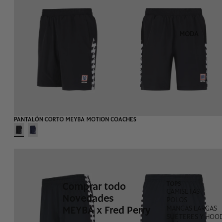
MODA
PANTALÓN CORTO MEYBA MOTION COACHES
Comprar todo
TOPS
CAMISETAS
Novedades
POLOS
MEYBA x Fred Perry
MANGAS LARGAS
SUÉTERES Y HOOD