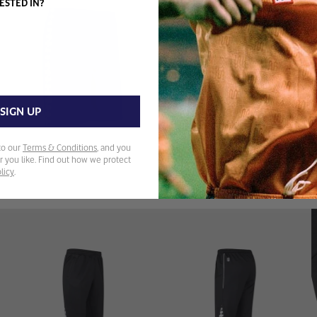
ESTED IN?
SIGN UP
to our
Terms & Conditions
, and you
 you like. Find out how we protect
licy
.