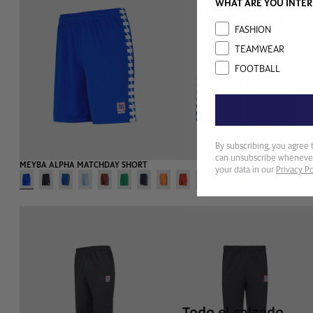
WHAT ARE YOU INTER
Interest
FASHION
TEAMWEAR
FOOTBALL
CALZADO
By subscribing, you agree 
can unsubscribe whenever
MEYBA ALPHA MATCHDAY SHORT
your data in our
Privacy Po
Todo el calzado