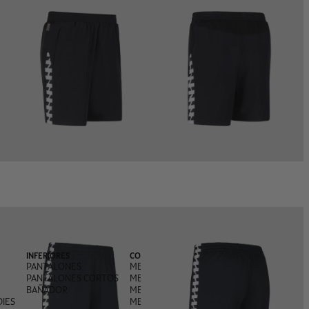
INFERIORES
COLABORACIONES
PANTALONES
MEYBA X FRED PERRY
PANTALONES CORTOS
MEYBA X PACHANGA
BAÑADOR
MEYBA X MONEGROS
IES
MEYBA X ANDREA OLIVA