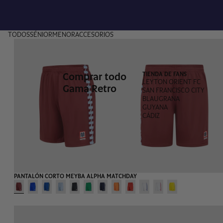
TODOS
SÉNIOR
MENOR
ACCESORIOS
Comprar todo
TIENDA DE FANS
LEYTON ORIENT FC
Gama Retro
SAN FRANCISCO CITY
BLAUGRANA
GUYANA
CÁDIZ
PANTALÓN CORTO MEYBA ALPHA MATCHDAY