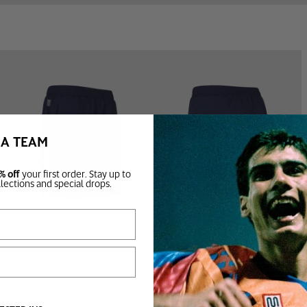
JÚNIOR
ACCESORIOS
TOPS
ENTRENAMIENTO
BA TEAM
INFERIORES
FÚTBOL
DESLIZADORES
 PORTERO
CALCETINES
% off
your first order. Stay up to
BOLSAS
llections and special drops.