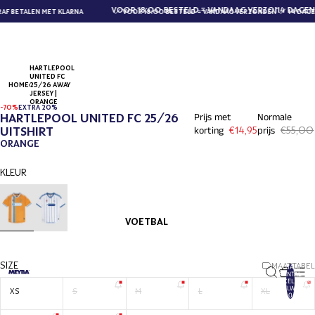
VOOR 18:00 BESTELD = VANDAAG VERZONDEN
14 DAGEN
F BETALEN MET KLARNA
VOOR 18:00 BESTELD = VANDAAG VERZONDEN
14 DAGE
HARTLEPOOL
UNITED FC
HOME
25/26 AWAY
JERSEY |
ORANGE
-70%
EXTRA 20%
HARTLEPOOL UNITED FC 25/26
Prijs met
Normale
UITSHIRT
korting
€14,95
prijs
€55,00
ORANGE
KLEUR
VOETBAL
SIZE
MAATTABEL
TOTAAL
AANTAL
ARTIKELEN IN
WINKELWAGEN:
XS
S
M
L
XL
0