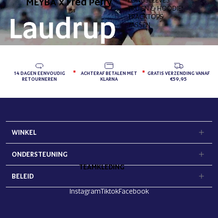
MEYBA x Fred Perry
TRUIEN & HOODIES
TRACKTOPS
JASSEN
14 DAGEN EENVOUDIG
ACHTERAF BETALEN MET
GRATIS VERZENDING VANAF
RETOURNEREN
KLARNA
€59,95
WINKEL
ONDERSTEUNING
TEAMKLEDING
BELEID
Instagram
Tiktok
Facebook