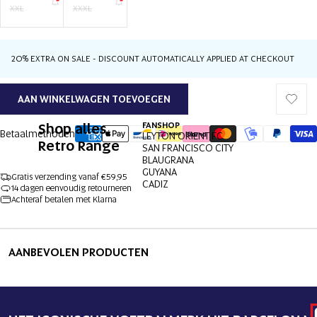
XXL
XXXL
20% EXTRA ON SALE - DISCOUNT AUTOMATICALLY APPLIED AT CHECKOUT
AAN WINKELWAGEN TOEVOEGEN
Shop alles
FANSHOP
Betaalmethoden
LEYTON ORIENT FC
Retro Range
SAN FRANCISCO CITY
BLAUGRANA
GUYANA
Gratis verzending vanaf €59,95
CADIZ
14 dagen eenvoudig retourneren
Achteraf betalen met Klarna
AFBEELDING
AFBEELDING
AFBEELDING
AFBEELDING
OPENEN
OPENEN
OPENEN
OPENEN
AANBEVOLEN PRODUCTEN
IN
IN
IN
IN
VOLLEDIG
VOLLEDIG
VOLLEDIG
VOLLEDIG
SCHERM
SCHERM
SCHERM
SCHERM