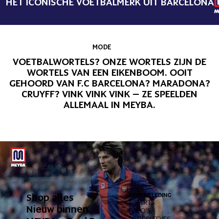
HET ICONISCHE VOETBALMERK UIT BARCELONA
MODE
VOETBALWORTELS? ONZE WORTELS ZIJN DE
WORTELS VAN EEN EIKENBOOM. OOIT
GEHOORD VAN F.C BARCELONA? MARADONA?
CRUYFF? VINK VINK VINK – ZE SPEELDEN
ALLEMAAL IN MEYBA.
Shop alles
BOVENKLEDING
ONDERK
T-SHIRTS
BROEKE
Nieuw binnen
POLO'S
KORTE 
LONGSLEEVES
ZWEMB