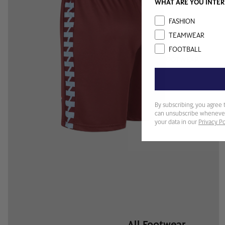
WHAT ARE YOU INTER
Interest
FASHION
TEAMWEAR
FOOTBALL
FOOTWEAR
By subscribing, you agree 
can unsubscribe whenever
your data in our
Privacy Po
All Footwear