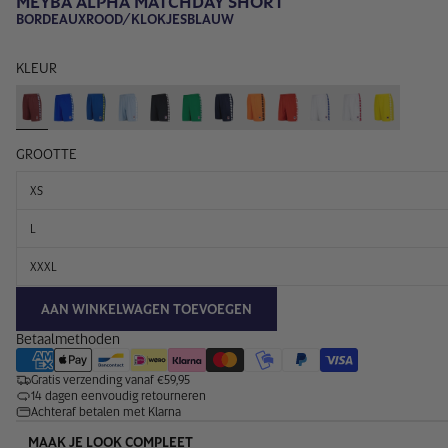
MEYBA ALPHA MATCHDAY SHORT
BORDEAUXROOD/KLOKJESBLAUW
KLEUR
GROOTTE
XS
L
XXXL
AAN WINKELWAGEN TOEVOEGEN
Betaalmethoden
Gratis verzending vanaf €59,95
14 dagen eenvoudig retourneren
Achteraf betalen met Klarna
MAAK JE LOOK COMPLEET