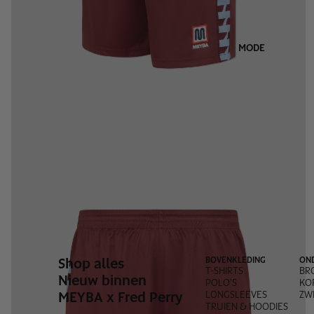
MODE
Shop alles
BOVENKLEDING
ON
T-SHIRTS
BR
Nieuw binnen
POLO'S
KO
MEYBA x Fred Perry
LONGSLEEVES
ZW
TRUIEN & HOODIES