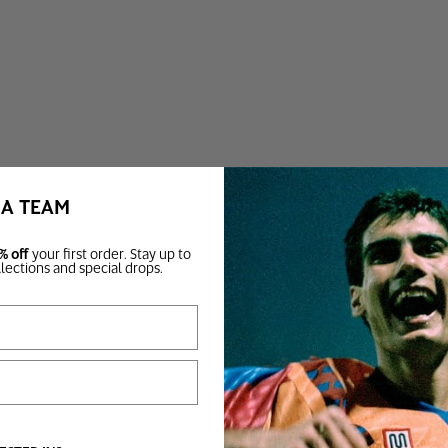
JEUGD
ACCESSOIRES
BOVENKLEDING
TRAINING
BA TEAM
ONDERKLEDING
VOETBAL
SLIPPERS
SOKKEN
% off
your first order. Stay up to
TASSEN
llections and special drops.