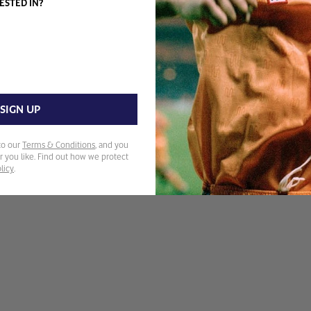
ESTED IN?
SIGN UP
to our
Terms & Conditions
, and you
 you like. Find out how we protect
licy
.