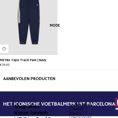
MODE
MEYBA Tape Track Pant | Navy
€39,95
AANBEVOLEN PRODUCTEN
HET ICONISCHE VOETBALMERK UIT BARCELONA
Shop alles
BOVENKLEDING
ONDERK
T-SHIRTS
BROEKE
Nieuw binnen
POLO'S
KORTE 
LONGSLEEVES
ZWEMB