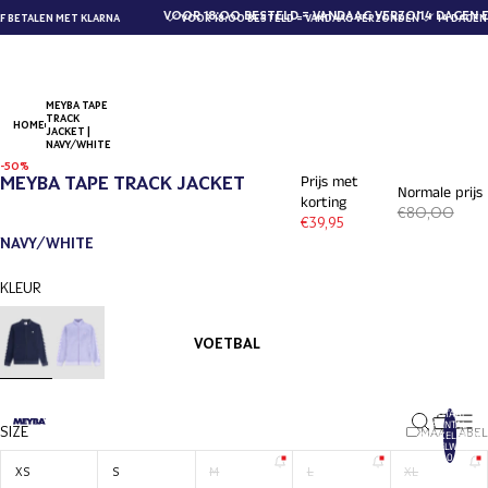
VOOR 18:00 BESTELD = VANDAAG VERZONDEN
14 DAGEN E
BETALEN MET KLARNA
VOOR 18:00 BESTELD = VANDAAG VERZONDEN
14 DAGEN 
MEYBA TAPE
TRACK
HOME
JACKET |
NAVY/WHITE
-50%
MEYBA TAPE TRACK JACKET
Prijs met
Normale prijs
korting
€80,00
€39,95
NAVY/WHITE
KLEUR
VOETBAL
TOTAAL
AANTAL
SIZE
MAATTABEL
ARTIKELEN IN
WINKELWAGEN:
0
XS
S
M
L
XL