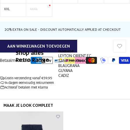
XXL
XXXL
20% EXTRA ON SALE - DISCOUNT AUTOMATICALLY APPLIED AT CHECKOUT
AAN WINKELWAGEN TOEVOEGEN
Shop alles
FANSHOP
LEYTON ORIENT FC
Retro Range
Betaalmethoden
SAN FRANCISCO CITY
BLAUGRANA
GUYANA
CADIZ
Gratis verzending vanaf €59,95
14 dagen eenvoudig retourneren
Achteraf betalen met Klarna
MAAK JE LOOK COMPLEET
AFBEELDING
AFBEELDING
AFBEELDING
AFBEELDING
AFBEELDING
AFBEELDING
OPENEN
OPENEN
OPENEN
OPENEN
OPENEN
OPENEN
IN
IN
IN
IN
IN
IN
VOLLEDIG
VOLLEDIG
VOLLEDIG
VOLLEDIG
VOLLEDIG
VOLLEDIG
SCHERM
SCHERM
SCHERM
SCHERM
SCHERM
SCHERM