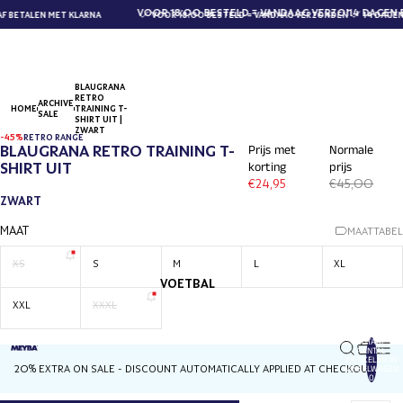
VOOR 18:00 BESTELD = VANDAAG VERZONDEN
14 DAGEN 
 BETALEN MET KLARNA
VOOR 18:00 BESTELD = VANDAAG VERZONDEN
14 DAGEN
BLAUGRANA
RETRO
ARCHIVE
HOME
TRAINING T-
SALE
SHIRT UIT |
ZWART
-45%
RETRO RANGE
BLAUGRANA RETRO TRAINING T-
Prijs met
Normale
SHIRT UIT
korting
prijs
€24,95
€45,00
ZWART
MAAT
MAATTABEL
XS
S
M
L
XL
VOETBAL
XXL
XXXL
TOTAAL
AANTAL
ARTIKELEN IN
20% EXTRA ON SALE - DISCOUNT AUTOMATICALLY APPLIED AT CHECKOUT
WINKELWAGEN:
0