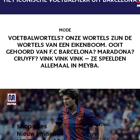
MODE
VOETBALWORTELS? ONZE WORTELS ZIJN DE
WORTELS VAN EEN EIKENBOOM. OOIT
GEHOORD VAN F.C BARCELONA? MARADONA?
CRUYFF? VINK VINK VINK – ZE SPEELDEN
ALLEMAAL IN MEYBA.
Shop alles
BOVENKLEDING
ONDERK
T-SHIRTS
BROEKE
Nieuw binnen
POLO'S
KORTE 
LONGSLEEVES
ZWEMB