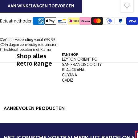
AAN WINKELWAGEN TOEVOEGEN
Betaalmethoden
Gratis verzending vanaf €59,95
14 dagen eenvoudig retourneren
Achteraf betalen met Klarna
Shop alles
FANSHOP
LEYTON ORIENT FC
Retro Range
SAN FRANCISCO CITY
BLAUGRANA
GUYANA
CADIZ
AFBEELDING
AFBEELDING
AFBEELDING
AFBEELDING
OPENEN
OPENEN
OPENEN
OPENEN
AANBEVOLEN PRODUCTEN
IN
IN
IN
IN
VOLLEDIG
VOLLEDIG
VOLLEDIG
VOLLEDIG
SCHERM
SCHERM
SCHERM
SCHERM
HET ICONISCHE VOETBALMERK UIT BARCELONA