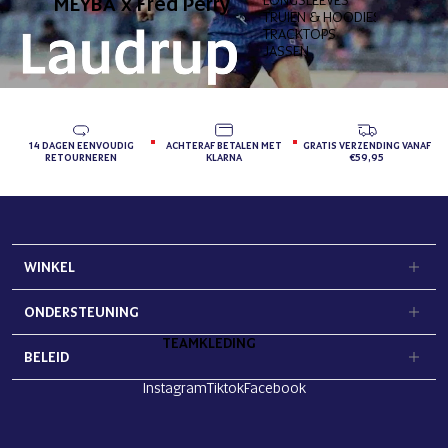
MEYBA x Fred Perry
TRUIEN & HOODIES
TRACKTOPS
JASSEN
14 DAGEN EENVOUDIG
ACHTERAF BETALEN MET
GRATIS VERZENDING VANAF
RETOURNEREN
KLARNA
€59,95
WINKEL
ONDERSTEUNING
TEAMKLEDING
BELEID
Instagram
Tiktok
Facebook