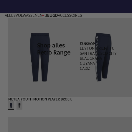
ALLES
VOLWASSENEN
JEUGD
ACCESSOIRES
Shop alles
FANSHOP
LEYTON ORIENT FC
Retro Range
SAN FRANCISCO CITY
BLAUGRANA
GUYANA
CADIZ
MEYBA YOUTH MOTION PLAYER BROEK