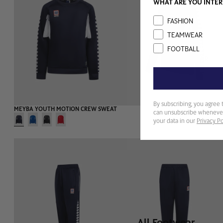
WHAT ARE YOU INTER
Interest
FASHION
TEAMWEAR
FOOTBALL
FOOTWEAR
By subscribing, you agree 
MEYBA YOUTH MOTION CREW SWEAT
can unsubscribe whenever
your data in our
Privacy Po
All Footwear