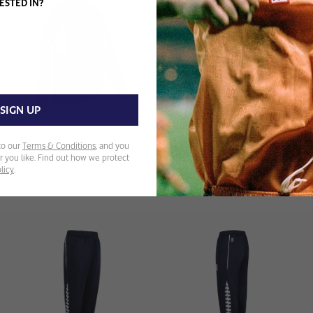
ESTED IN?
SIGN UP
to our
Terms & Conditions
, and you
 you like. Find out how we protect
licy
.