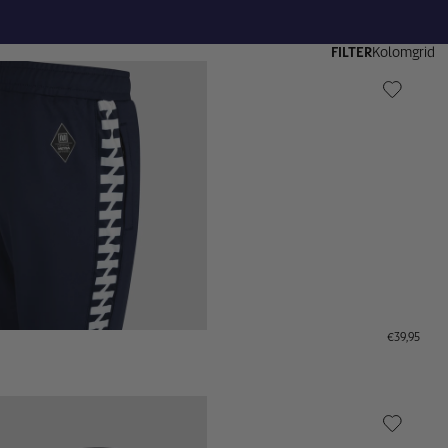
FILTER
Kolomgrid
€39,95