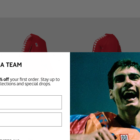
EN
JEUGD
ACCESSOIRES
DING
BOVENKLEDING
TRAINING
BA TEAM
DING
ONDERKLEDING
VOETBAL
PAKKEN
SLIPPERS
S
SOKKEN
% off
your first order. Stay up to
TASSEN
llections and special drops.