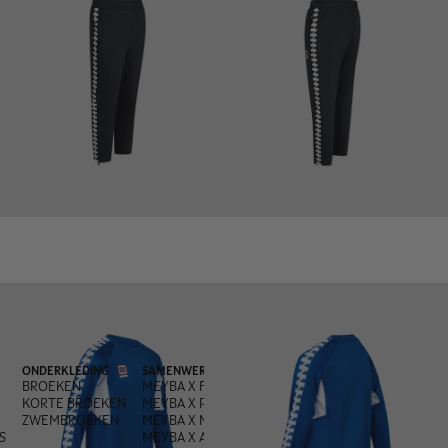
ONDERKLEDING
SAMENWERKINGEN
BROEKEN
MEYBA X FRED PERRY
KORTE BROEKEN
MEYBA X PACHANGA
ZWEMBROEKEN
MEYBA X MONEGROS
S
MEYBA X ANDREA OLIVA