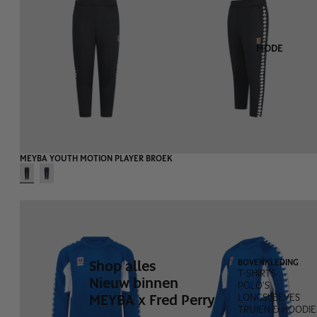
MODE
MEYBA YOUTH MOTION PLAYER BROEK
Shop alles
BOVENKLEDING
T-SHIRTS
Nieuw binnen
POLO'S
MEYBA x Fred Perry
LONGSLEEVES
TRUIEN & HOODIE