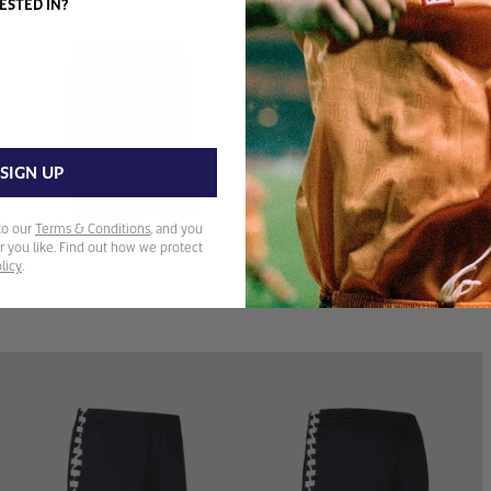
ESTED IN?
SIGN UP
to our
Terms & Conditions
, and you
 you like. Find out how we protect
licy
.