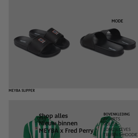
MODE
MEYBA SLIPPER
Shop alles
BOVENKLEDING
T-SHIRTS
Nieuw binnen
POLO'S
MEYBA x Fred Perry
LONGSLEEVES
TRUIEN & HOODIE