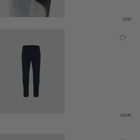
€9,95
€42,95