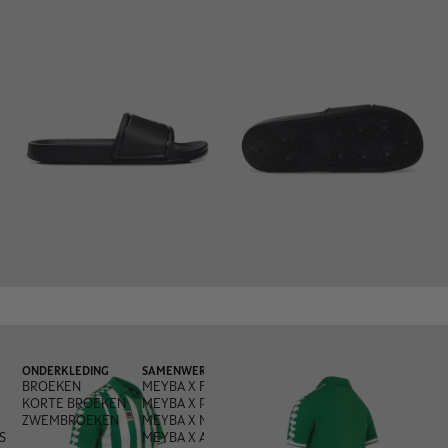
ONDERKLEDING
SAMENWERKINGEN
BROEKEN
MEYBA X FRED PERRY
KORTE BROEKEN
MEYBA X PACHANGA
ZWEMBROEKEN
MEYBA X MONEGROS
S
MEYBA X ANDREA OLIVA