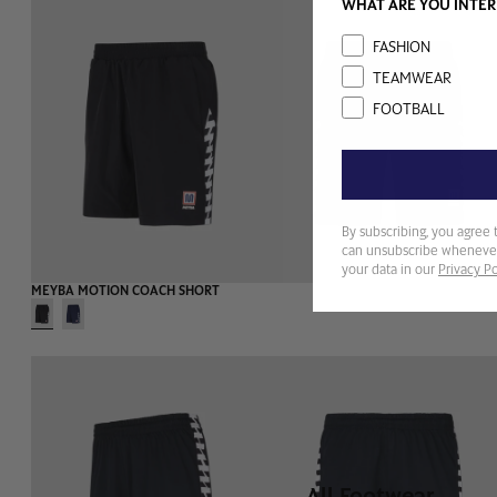
WHAT ARE YOU INTER
Interest
FASHION
TEAMWEAR
FOOTBALL
FOOTWEAR
By subscribing, you agree 
can unsubscribe whenever
your data in our
Privacy Po
MEYBA MOTION COACH SHORT
All Footwear