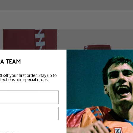
EN
JEUGD
ACCESSOIRES
DING
BOVENKLEDING
TRAINING
BA TEAM
DING
ONDERKLEDING
VOETBAL
PAKKEN
SLIPPERS
S
SOKKEN
% off
your first order. Stay up to
TASSEN
llections and special drops.