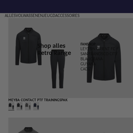
ALLES
VOLWASSENEN
JEUGD
ACCESSOIRES
Shop alles
FANSHOP
LEYTON ORIENT FC
Retro Range
SAN FRANCISCO CITY
BLAUGRANA
GUYANA
CADIZ
MEYBA CONTACT PTF TRAININGSPAK