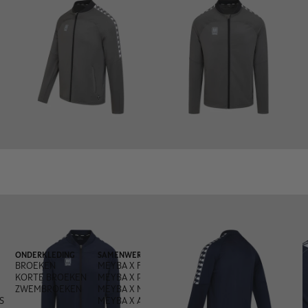
ONDERKLEDING
SAMENWERKINGEN
BROEKEN
MEYBA X FRED PERRY
KORTE BROEKEN
MEYBA X PACHANGA
ZWEMBROEKEN
MEYBA X MONEGROS
S
MEYBA X ANDREA OLIVA