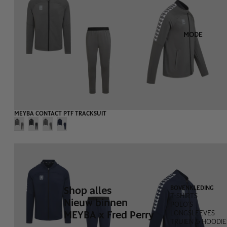
MODE
MEYBA CONTACT PTF TRACKSUIT
Shop alles
BOVENKLEDING
T-SHIRTS
Nieuw binnen
POLO'S
MEYBA x Fred Perry
LONGSLEEVES
TRUIEN & HOODIE