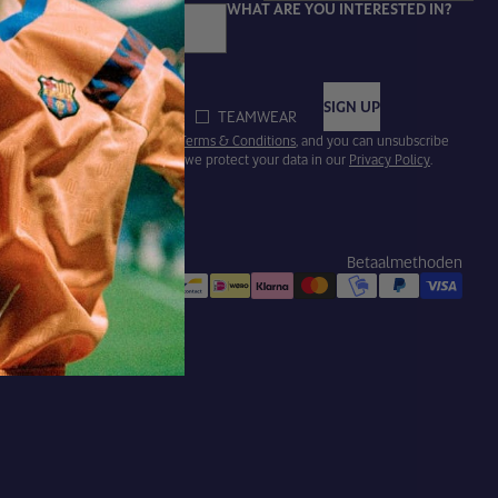
WHAT ARE YOU INTERESTED IN?
Email
SIGN UP
FASHION
TEAMWEAR
 subscribing, you agree to our
Terms & Conditions
, and you can unsubscribe
henever you like. Find out how we protect your data in our
Privacy Policy
.
Betaalmethoden