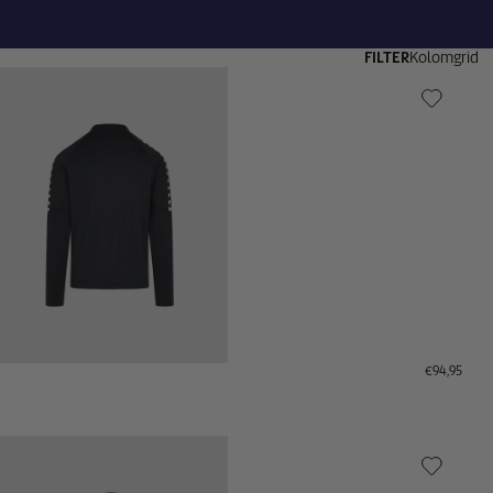
FILTER
Kolomgrid
€94,95