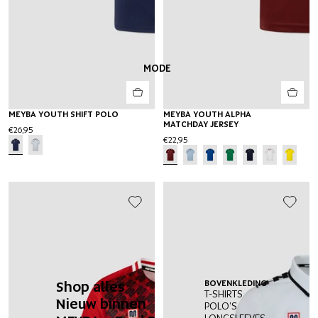
MODE
MEYBA YOUTH SHIFT POLO
MEYBA YOUTH ALPHA
MATCHDAY JERSEY
€26,95
€22,95
Shop alles
BOVENKLEDING
OND
T-SHIRTS
BRO
Nieuw binnen
POLO'S
KOR
LONGSLEEVES
ZW