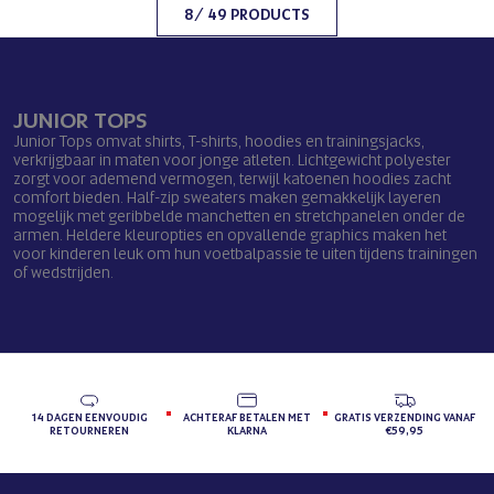
8
/ 49 PRODUCTS
JUNIOR TOPS
Junior Tops omvat shirts, T-shirts, hoodies en trainingsjacks,
verkrijgbaar in maten voor jonge atleten. Lichtgewicht polyester
zorgt voor ademend vermogen, terwijl katoenen hoodies zacht
comfort bieden. Half-zip sweaters maken gemakkelijk layeren
mogelijk met geribbelde manchetten en stretchpanelen onder de
armen. Heldere kleuropties en opvallende graphics maken het
voor kinderen leuk om hun voetbalpassie te uiten tijdens trainingen
of wedstrijden.
14 DAGEN EENVOUDIG
ACHTERAF BETALEN MET
GRATIS VERZENDING VANAF
RETOURNEREN
KLARNA
€59,95