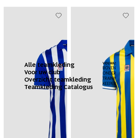
Alle teamkleding
VOLWASSENEN
BOVENKLEDING
Voor uw club
ONDERKLEDING
Overzicht teamkleding
TRAININGSPAKKEN
KEEPERSETS
Teamkleding Catalogus